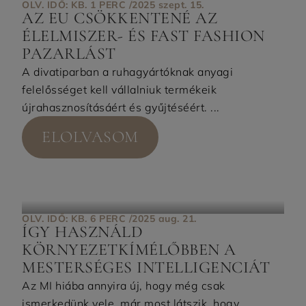
OLV. IDŐ: KB. 1 PERC /
2025 szept. 15.
AZ EU CSÖKKENTENÉ AZ
ÉLELMISZER- ÉS FAST FASHION
PAZARLÁST
A divatiparban a ruhagyártóknak anyagi
felelősséget kell vállalniuk termékeik
újrahasznosításáért és gyűjtéséért. ...
ELOLVASOM
OLV. IDŐ: KB. 6 PERC /
2025 aug. 21.
ÍGY HASZNÁLD
KÖRNYEZETKÍMÉLŐBBEN A
MESTERSÉGES INTELLIGENCIÁT
Az MI hiába annyira új, hogy még csak
ismerkedünk vele, már most látszik, hogy