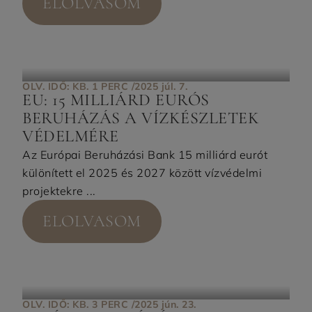
ELOLVASOM
OLV. IDŐ: KB. 1 PERC /
2025 júl. 7.
EU: 15 MILLIÁRD EURÓS
BERUHÁZÁS A VÍZKÉSZLETEK
VÉDELMÉRE
Az Európai Beruházási Bank 15 milliárd eurót
különített el 2025 és 2027 között vízvédelmi
projektekre ...
ELOLVASOM
OLV. IDŐ: KB. 3 PERC /
2025 jún. 23.