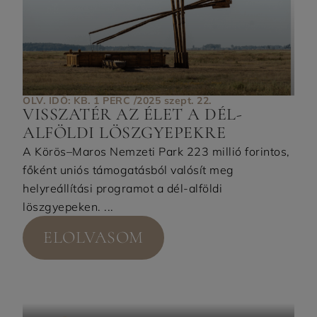
OLV. IDŐ: KB. 1 PERC /
2025 szept. 22.
VISSZATÉR AZ ÉLET A DÉL-
ALFÖLDI LÖSZGYEPEKRE
A Körös–Maros Nemzeti Park 223 millió forintos,
főként uniós támogatásból valósít meg
helyreállítási programot a dél-alföldi
löszgyepeken. ...
ELOLVASOM