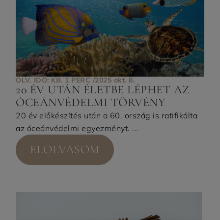
OLV. IDŐ: KB. 1 PERC /
2025 okt. 8.
20 ÉV UTÁN ÉLETBE LÉPHET AZ
ÓCEÁNVÉDELMI TÖRVÉNY
20 év előkészítés után a 60. ország is ratifikálta
az óceánvédelmi egyezményt. ...
ELOLVASOM