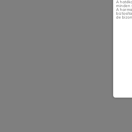
A hatéko
minden s
A harmad
biztosít
de bizon