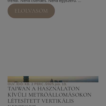
trendi. Néha csendes. Néha egyszerű. ...
ELOLVASOM
OLV. IDŐ: KB. 2 PERC /
2025 jún. 19.
TAIWAN A HASZNÁLATON
KÍVÜLI METRÓÁLLOMÁSOKON
LÉTESÍTETT VERTIKÁLIS