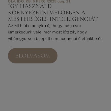
OLV. IDŐ: KB. 6 PERC /
2025 aug. 21.
ÍGY HASZNÁLD
KÖRNYEZETKÍMÉLŐBBEN A
MESTERSÉGES INTELLIGENCIÁT
Az MI hiába annyira új, hogy még csak
ismerkedünk vele, már most látszik, hogy
villámgyorsan beépült a mindennapi életünkbe és
...
ELOLVASOM