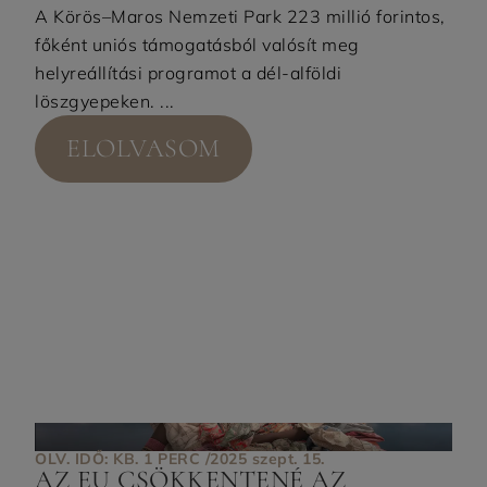
A Körös–Maros Nemzeti Park 223 millió forintos,
főként uniós támogatásból valósít meg
helyreállítási programot a dél-alföldi
löszgyepeken. ...
ELOLVASOM
OLV. IDŐ: KB. 1 PERC /
2025 szept. 15.
AZ EU CSÖKKENTENÉ AZ