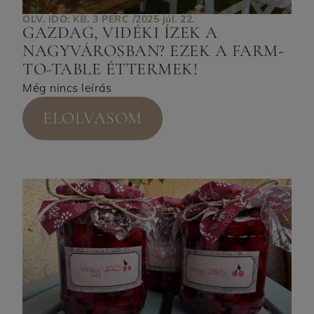
OLV. IDŐ: KB. 3 PERC /
2025 júl. 22.
GAZDAG, VIDÉKI ÍZEK A
NAGYVÁROSBAN? EZEK A FARM-
TO-TABLE ÉTTERMEK!
Még nincs leírás
ELOLVASOM