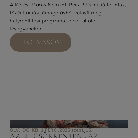
A Körös–Maros Nemzeti Park 223 millió forintos,
főként uniós támogatásból valósít meg
helyreállítási programot a dél-alföldi
löszgyepeken. ...
ELOLVASOM
OLV. IDŐ: KB. 1 PERC /
2025 szept. 15.
AZ EU CSÖKKENTENÉ AZ