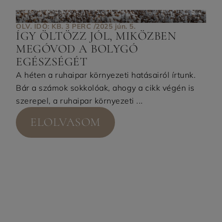
OLV. IDŐ: KB. 3 PERC /
2025 jún. 5.
ÍGY ÖLTÖZZ JÓL, MIKÖZBEN
MEGÓVOD A BOLYGÓ
EGÉSZSÉGÉT
A héten a ruhaipar környezeti hatásairól írtunk.
Bár a számok sokkolóak, ahogy a cikk végén is
szerepel, a ruhaipar környezeti ...
ELOLVASOM