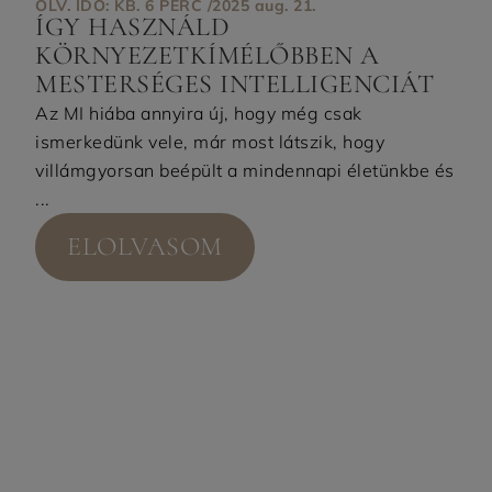
OLV. IDŐ: KB. 6 PERC /
2025 aug. 21.
ÍGY HASZNÁLD
KÖRNYEZETKÍMÉLŐBBEN A
MESTERSÉGES INTELLIGENCIÁT
Az MI hiába annyira új, hogy még csak
ismerkedünk vele, már most látszik, hogy
villámgyorsan beépült a mindennapi életünkbe és
...
ELOLVASOM