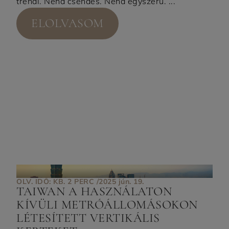
trendi. Néha csendes. Néha egyszerű. ...
ELOLVASOM
OLV. IDŐ: KB. 2 PERC /
2025 jún. 19.
TAIWAN A HASZNÁLATON
KÍVÜLI METRÓÁLLOMÁSOKON
LÉTESÍTETT VERTIKÁLIS