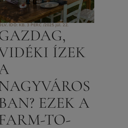
OLV. IDŐ: KB. 3 PERC /
2025 júl. 22.
GAZDAG,
VIDÉKI ÍZEK
A
NAGYVÁROS
BAN? EZEK A
FARM-TO-