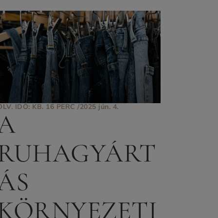
OLV. IDŐ: KB. 16 PERC /
2025 jún. 4.
A
RUHAGYÁRT
ÁS
KÖRNYEZETI