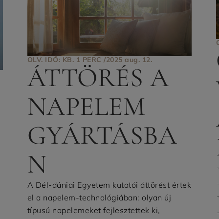
OLV. IDŐ: KB. 1 PERC /
2025 aug. 12.
ÁTTÖRÉS A
NAPELEM
GYÁRTÁSBA
N
A Dél-dániai Egyetem kutatói áttörést értek
el a napelem-technológiában: olyan új
típusú napelemeket fejlesztettek ki,