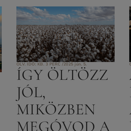
OLV. IDŐ: KB. 3 PERC /
2025 jún. 5.
ÍGY ÖLTÖZZ
JÓL,
MIKÖZBEN
MEGÓVOD A