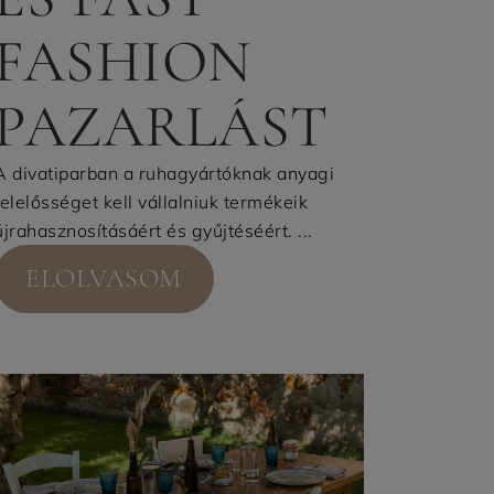
FASHION
PAZARLÁST
A divatiparban a ruhagyártóknak anyagi
felelősséget kell vállalniuk termékeik
újrahasznosításáért és gyűjtéséért. ...
ELOLVASOM