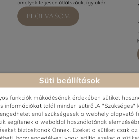
amelyek teljesen átlátszóak, így akár ...
ELOLVASOM
Süti beállítások
nyos funkciók működésének érdekében sütiket haszn
s információkat talál minden sütiről.A "Szükséges" 
elengedhetetlenül szükségesek a webhely alapvető f
tik segítenek a weboldal használatának elemzésében,
éseket biztosítanak Önnek. Ezeket a sütiket csak a
heti, hogy engedélyezi vagy letiltja ezeket a sütiket