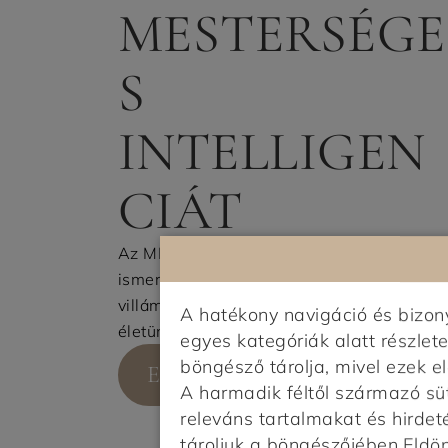
MESTERSÉGE
S
INTELLIGEN
CIÁT
Az MI hiába annyira új, hogy még csak
ismerkedünk vele, már most látszik, hogy
villámgyorsan beépült a mindennapi
A hatékony navigáció és bizo
életünkbe és ...
egyes kategóriák alatt részlete
böngésző tárolja, mivel ezek 
ELOLVASOM
A harmadik féltől származó sü
releváns tartalmakat és hirdet
tároljuk a böngészőjében.Eldönt