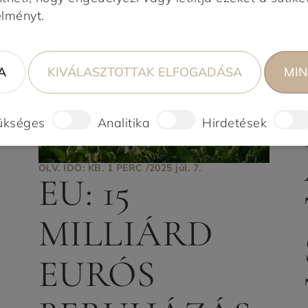
élményt.
A
KIVÁLASZTOTTAK ELFOGADÁSA
MIN
ükséges
Analitika
Hirdetések
OLV. IDŐ: KB. 1 PERC /
2025 júl. 7.
EU: 15
MILLIÁRD
EURÓS