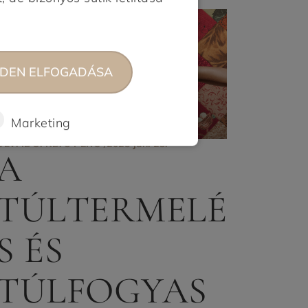
DEN ELFOGADÁSA
Marketing
OLV. IDŐ: KB. 3 PERC /
2025 jún. 23.
A
TÚLTERMELÉ
S ÉS
TÚLFOGYAS