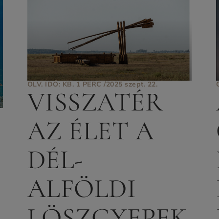
OLV. IDŐ: KB. 1 PERC /
2025 szept. 22.
VISSZATÉR
AZ ÉLET A
DÉL-
ALFÖLDI
LÖSZGYEPEK