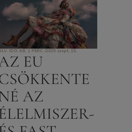
OLV. IDŐ: KB. 1 PERC /
2025 szept. 15.
AZ EU
CSÖKKENTE
NÉ AZ
ÉLELMISZER-
ÉS FAST