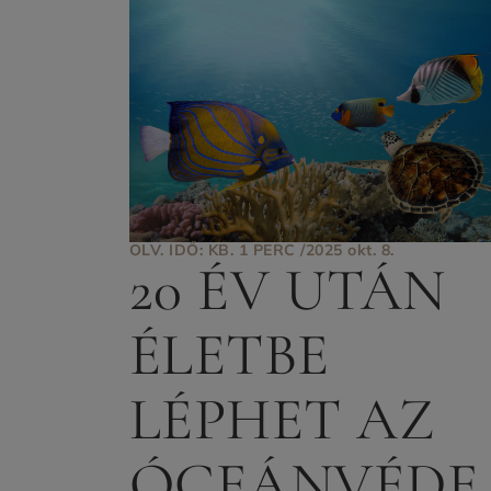
OLV. IDŐ: KB. 1 PERC /
2025 okt. 8.
20 ÉV UTÁN
ÉLETBE
LÉPHET AZ
ÓCEÁNVÉDE