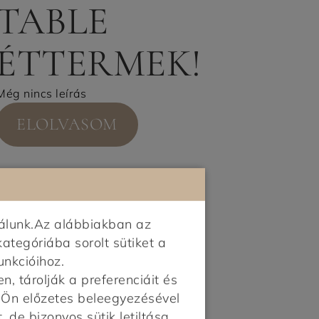
TABLE
ÉTTERMEK!
Még nincs leírás
ELOLVASOM
álunk.Az alábbiakban az
kategóriába sorolt sütiket a
unkcióihoz.
 tárolják a preferenciáit és
z Ön előzetes beleegyezésével
, de bizonyos sütik letiltása