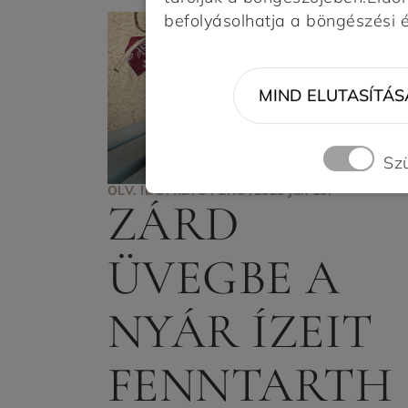
befolyásolhatja a böngészési 
MIND ELUTASÍTÁS
Sz
OLV. IDŐ: KB. 3 PERC /
2025 júl. 10.
ZÁRD
ÜVEGBE A
NYÁR ÍZEIT
FENNTARTH