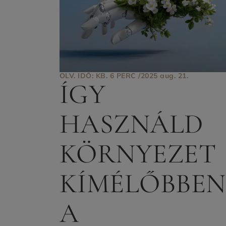
OLV. IDŐ: KB. 6 PERC /
2025 aug. 21.
ÍGY
HASZNÁLD
KÖRNYEZET
KÍMÉLŐBBEN
A