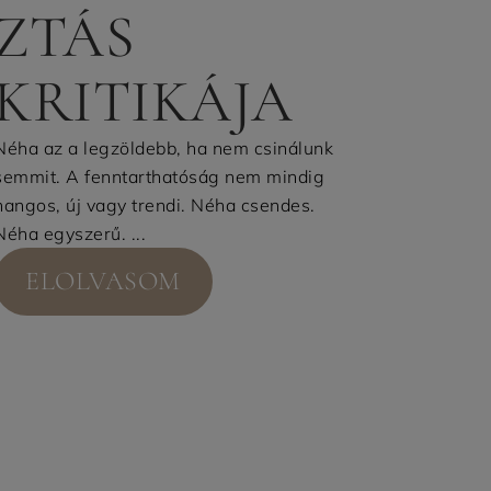
ZTÁS
KRITIKÁJA
Néha az a legzöldebb, ha nem csinálunk
semmit. A fenntarthatóság nem mindig
hangos, új vagy trendi. Néha csendes.
Néha egyszerű. ...
ELOLVASOM