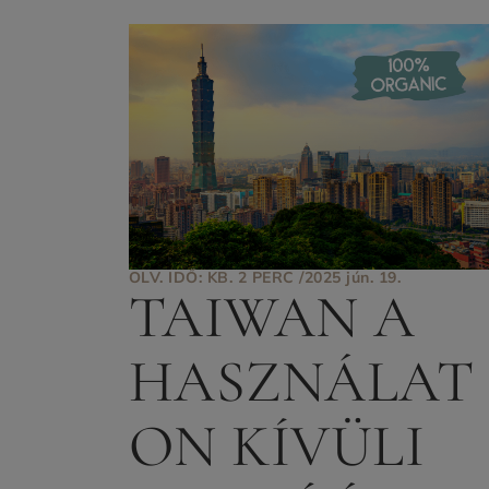
OLV. IDŐ: KB. 2 PERC /
2025 jún. 19.
TAIWAN A
HASZNÁLAT
ON KÍVÜLI