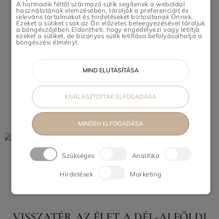
A harmadik féltől származó sütik segítenek a weboldal
20 ÉV UTÁN ÉLETBE LÉPHET AZ
használatának elemzésében, tárolják a preferenciáit és
releváns tartalmakat és hirdetéseket biztosítanak Önnek.
ÓCEÁNVÉDELMI TÖRVÉNY
Ezeket a sütiket csak az Ön előzetes beleegyezésével tároljuk
a böngészőjében.Eldöntheti, hogy engedélyezi vagy letiltja
ezeket a sütiket, de bizonyos sütik letiltása befolyásolhatja a
böngészési élményt.
TOVÁBB
MIND ELUTASÍTÁSA
KIVÁLASZTOTTAK ELFOGADÁSA
MINDEN ELFOGADÁSA
Szükséges
Analitika
Hirdetések
Marketing
VISSZATÉR AZ ÉLET A DÉL-ALFÖLDI