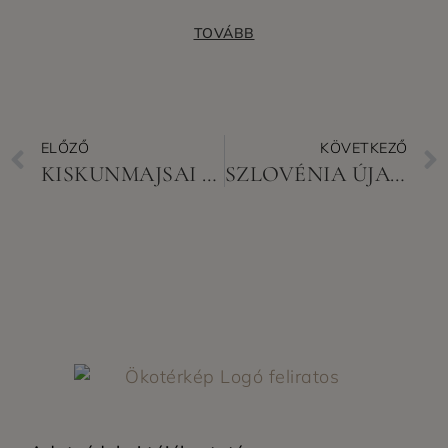
TOVÁBB
ELŐZŐ
KÖVETKEZŐ
KISKUNMAJSAI CIVILEK MEGÁLLÍTOTTÁK A HOMOKHÁTSÁG ELSIVATAGOSODÁSÁT
SZLOVÉNIA ÚJABB LÉPÉST TETT A MÉHEK VÉDELMÉBEN