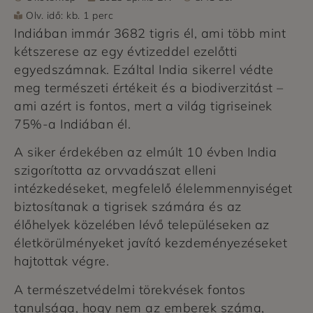
Olv. idő: kb. 1 perc
Indiában immár 3682 tigris él, ami több mint
kétszerese az egy évtizeddel ezelőtti
egyedszámnak. Ezáltal India sikerrel védte
meg természeti értékeit és a biodiverzitást –
ami azért is fontos, mert a világ tigriseinek
75%-a Indiában él.
A siker érdekében az elmúlt 10 évben India
szigorította az orvvadászat elleni
intézkedéseket, megfelelő élelemmennyiséget
biztosítanak a tigrisek számára és az
élőhelyek közelében lévő településeken az
életkörülményeket javító kezdeményezéseket
hajtottak végre.
A természetvédelmi törekvések fontos
tanulsága, hogy nem az emberek száma,