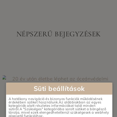
NÉPSZERŰ BEJEGYZÉSEK
Süti beállítások
A hatékony navigáció és bizonyos funkciók működésének
érdekében sütiket használunk.Az alábbiakban az egyes
kategóriák alatt részletes információkat talál minden
sütiről.A "Szükséges" kategóriába sorolt sütiket a böngésző
tárolja, mivel ezek elengedhetetlenül szükségesek a webhely
alapvető funkcióihoz.