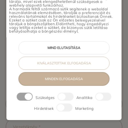
tárolja, mivel ezek elengedhetetlenül szükségesek a
webhely alapvető funkcióihoz.
A harmadik féltől származó sütik segítenek a weboldal
használatának elemzésében, tárolják a preferenciáit és
releváns tartalmakat és hirdetéseket biztosítanak Önnek.
Ezeket a sütiket csak az Ön előzetes beleegyezésével
tároljuk a böngészőjében.Eldöntheti, hogy engedélyezi
vagy letiltja ezeket a sütiket, de bizonyos sütik letiltása
Adatvédelmi tájékoztató
befolyásolhatja a böngészési élményt.
Impresszum
MIND ELUTASÍTÁSA
KIVÁLASZTOTTAK ELFOGADÁSA
Kapcsolat
MINDEN ELFOGADÁSA
Hírlevél feliratkozás
Szükséges
Analitika
Hirdetések
Marketing